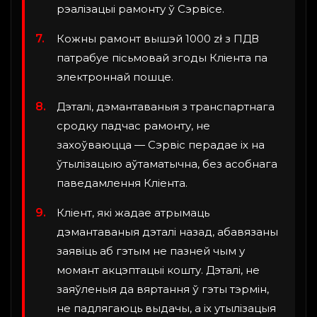
рэалізацыі рамонту ў Сэрвісе.
Кожны рамонт вышэй 1000 zł з ПДВ
патрабуе пісьмовай згоды Кліента па
электроннай пошце.
Дэталі, дэмантаваныя з транспартнага
сродку падчас рамонту, не
захоўваюцца — Сэрвіс перадае іх на
ўтылізацыю аўтаматычна, без асобнага
паведамлення Кліента.
Кліент, які жадае атрымаць
дэмантаваныя дэталі назад, абавязаны
заявіць аб гэтым не пазней чым у
момант акцэптацыі кошту. Дэталі, не
заяўленыя да вяртання ў гэты тэрмін,
не падлягаюць выдачы, а іх утылізацыя