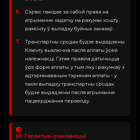
Сэрвіс пакідае за сабой права на
атрыманне задатку на рахунак кошту
рамонту ў выпадку буйных заказаў.
Транспартны сродак будзе выдадзены
Кліенту выключна пасля аплаты ўсёй
належнасці. Гэтае правіла датычыцца
ўсіх форм аплаты, у тым ліку і рахункаў з
адтэрмінаваным тэрмінам аплаты - у
такім выпадку транспартны сродак
будзе выдадзены пасля атрымання
пацверджання пераводу.
§8. Гарантыя і рэкламацыі