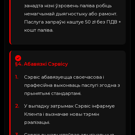
занадта нізкі ўзровень паліва робіць
немагчымай дыягностыку або рамонт.
Паслуга запраўкі каштуе 50 zł без ПДВ +
кошт паліва.
§4. Абавязкі Сэрвісу
Сэрвіс абавязуецца своечасова і
прафесійна выконваць паслугі згодна з
прынятымі стандартамі.
У выпадку затрымак Сэрвіс інфармуе
Кліента і вызначае новы тэрмін
рэалізацыі.
Сэрвіс выкарыстоўвае арыгінальныя