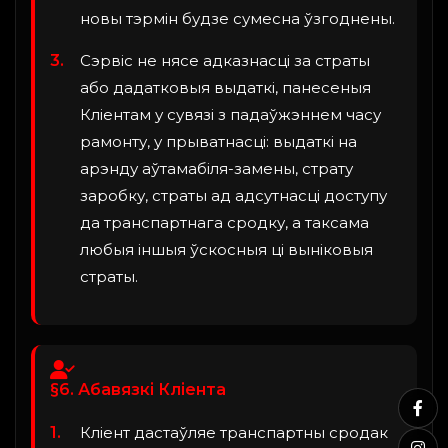
новы тэрмін будзе сумесна ўзгоднены.
Сэрвіс не нясе адказнасці за страты
або дадатковыя выдаткі, панесеныя
Кліентам у сувязі з падаўжэннем часу
рамонту, у прыватнасці: выдаткі на
арэнду аўтамабіля-замены, страту
заробку, страты ад адсутнасці доступу
да транспартнага сродку, а таксама
любыя іншыя ўскосныя ці выніковыя
страты.
§6. Абавязкі Кліента
Кліент дастаўляе транспартны сродак