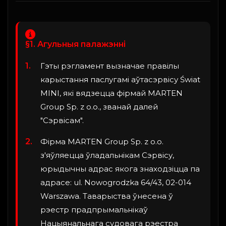
§1. Агульныя палажэнні
Гэты рэгламент вызначае правілы
карыстання паслугамі аўтасэрвісу Świat
MINI, які вядзецца фірмай MARTEN
Group Sp. z o.o., званай далей
"Сэрвісам".
Фірма MARTEN Group Sp. z o.o.
з'яўляецца ўладальнікам Сэрвісу,
юрыдычны адрас якога знаходзіцца па
адрасе: ul. Nowogrodzka 64/43, 02-014
Warszawa. Таварыства ўнесена ў
рэестр прадпрымальнікаў
Нацыянальнага судовага рэестра