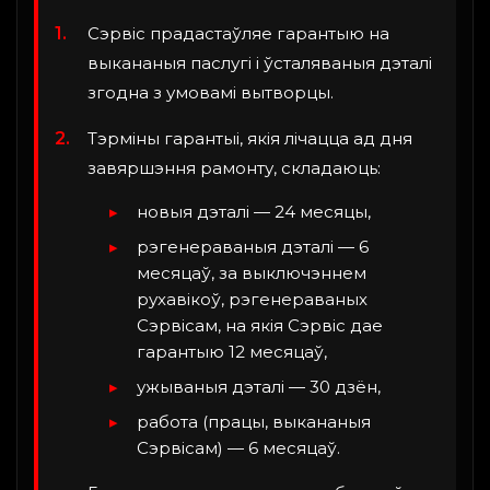
Сэрвіс прадастаўляе гарантыю на
выкананыя паслугі і ўсталяваныя дэталі
згодна з умовамі вытворцы.
Тэрміны гарантыі, якія лічацца ад дня
завяршэння рамонту, складаюць:
новыя дэталі — 24 месяцы,
рэгенераваныя дэталі — 6
месяцаў, за выключэннем
рухавікоў, рэгенераваных
Сэрвісам, на якія Сэрвіс дае
гарантыю 12 месяцаў,
ужываныя дэталі — 30 дзён,
работа (працы, выкананыя
Сэрвісам) — 6 месяцаў.