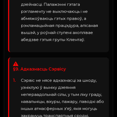
дзейнасці. Палажэнні гэтага
рэгламенту не выключаюць і не
абмяжоўваюць гэтых правоў, а
рэкламацыйная працэдура, апісаная
вышэй, у роўнай ступені ахоплівае
абедзве гэтыя групы Кліентаў.
§9. Адказнасць Сэрвісу
Сэрвіс не нясе адказнасці за шкоду,
узніклую ў выніку дзеяння
непераадольнай сілы, у тым ліку граду,
навальніцы, віхуры, пажару, паводкі або
іншых атмасферных з'яў, якія могуць
закрануць транспартныя сродкі,