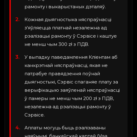
рамонту і выкарыстаных дэталяў.
Кожная дыягностыка няспраўнасці
з'яўляецца платнай незалежна ад
рэалізацыі рамонту ў Сэрвісе і каштуе
не менш чым 300 zł з ПДВ.
У выпадку паведамлення Кліентам аб
канкрэтнай няспраўнасці, якая не
патрабуе правядзення поўнай
дыягностыкі, Сэрвіс спаганяе плату за
верыфікацыю заяўленай няспраўнасці
ў памеры не менш чым 200 zł з ПДВ,
незалежна ад рэалізацыі рамонту ў
Сэрвісе.
Аплаты могуць быць рэалізаваны
наяўнымі, банкаўскай картай (Visa,