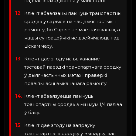
падчас знаходжання ў майстэрні.
Кліент абавязаны пакінуць транспартны
сродак у сэрвісе на час дыягностыкі і
рамонту, бо Сэрвіс не мае пачакальні, а
нашы супрацоўнікі не дзейнічаюць пад
ціскам часу.
Кліент дае згоду на выкананне
тэставай паездкі транспартнага сродку
ў дыягнастычных мэтах і праверкі
правільнасці выкананага рамонту.
Кліент абавязуецца пакінуць
транспартны сродак з мінімум 1/4 паліва
ў баку.
Кліент дае згоду на запраўку
транспартнага сродку ў выпадку, калі