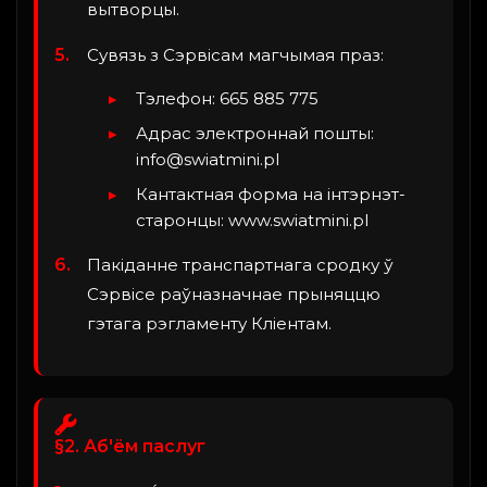
вытворцы.
Сувязь з Сэрвісам магчымая праз:
Тэлефон: 665 885 775
Адрас электроннай пошты:
info@swiatmini.pl
Кантактная форма на інтэрнэт-
старонцы: www.swiatmini.pl
Пакіданне транспартнага сродку ў
Сэрвісе раўназначнае прыняццю
гэтага рэгламенту Кліентам.
§2. Аб'ём паслуг