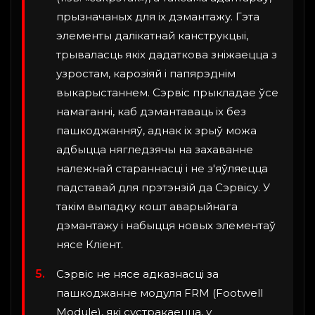
прызначаных для іх дэмантажу. Гэта
элементы далікатнай канструкцыі,
трываласць якіх дадаткова зніжаецца з
узростам, карозіяй і папярэднім
выкарыстаннем. Сэрвіс прыкладае ўсе
намаганні, каб дэмантаваць іх без
пашкоджанняў, аднак іх зрыў можа
адбыцца нягледзячы на захаванне
належнай стараннасці і не з'яўляецца
падставай для прэтэнзій да Сэрвісу. У
такім выпадку кошт аварыйнага
дэмантажу і набыцця новых элементаў
нясе Кліент.
Сэрвіс не нясе адказнасці за
пашкоджанне модуля FRM (Footwell
Module), які сустракаецца, у