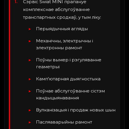
Сэрвіс Świat MINI прапануе
комплекснае абслугоўванне
транспартных сродкаў, у тым ліку:
Перыядычныя агляды
Механічны, электрычны і
электронны рамонт
Поўны вымер і рэгуляванне
геаметрыі
Камп'ютарная дыягностыка
Поўнае абслугоўванне сістэм
кандыцыянавання
Вулканізацыя і продаж новых шын
Пасляаварыйны рамонт