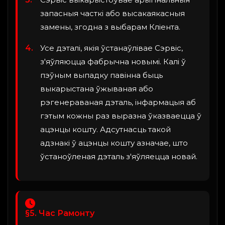
запасныя часткі або высакаякасныя
замены, згодна з выбарам Кліента.
Усе дэталі, якія ўстанаўлівае Сэрвіс,
з'яўляюцца фабрычна новымі. Калі ў
пэўным выпадку павінна быць
выкарыстана ўжываная або
рэгенераваная дэталь, інфармацыя аб
гэтым кожны раз выразна ўказваецца ў
ацэнцы кошту. Адсутнасць такой
адзнакі ў ацэнцы кошту азначае, што
ўстаноўленая дэталь з'яўляецца новай.
§5. Час Рамонту