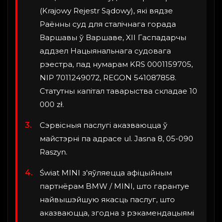
(Krajowy Rejestr Sądowy), які вядзе
Раённы суд для сталічнага горада
Варшавы ў Варшаве, XII Гаспадарчы
аддзел Нацыянальнага судовага
рэестра, пад нумарам KRS 0001159705,
NIP 7011249072, REGON 541087858.
Статутны капітал таварыства складае 10
000 zł.
Сэрвісныя паслугі аказваюцца ў
майстэрні па адрасе ul. Jasna 8, 05-090
Raszyn.
Świat MINI з'яўляецца афіцыйным
партнёрам BMW / MINI, што гарантуе
найвышэйшую якасць паслуг, што
аказваюцца, згодна з рэкамендацыямі