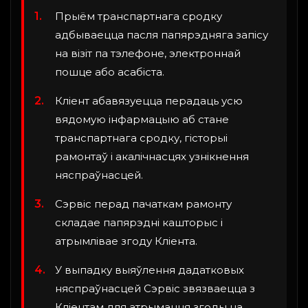
Прыём транспартнага сродку
адбываецца пасля папярэдняга запісу
на візіт па тэлефоне, электроннай
пошце або асабіста.
Кліент абавязуецца перадаць усю
вядомую інфармацыю аб стане
транспартнага сродку, гісторыі
рамонтаў і акалічнасцях узнікнення
няспраўнасцей.
Сэрвіс перад пачаткам рамонту
складае папярэдні кашторыс і
атрымлівае згоду Кліента.
У выпадку выяўлення дадатковых
няспраўнасцей Сэрвіс звязваецца з
Кліентам для атрымання згоды на