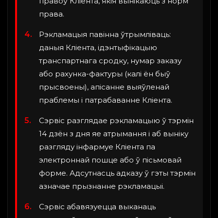
правоў Кліента, якія вынікаюць з норм
права.
Рэкламацыя павінна ўтрымліваць:
даныя Кліента, ідэнтыфікацыю
транспартнага сродку, нумар заказу
або рахунка-фактуры (калі ён быў
прысвоены), апісанне выяўленай
праблемы і патрабаванне Кліента.
Сэрвіс разглядае рэкламацыю ў тэрмін
14 дзён з дня яе атрымання і аб выніку
разгляду інфармуе Кліента па
электроннай пошце або ў пісьмовай
форме. Адсутнасць адказу ў гэты тэрмін
азначае прызнанне рэкламацыі.
Сэрвіс абавязуецца выканаць