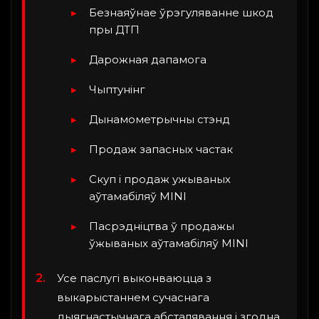
Безнаяўнае ўрэгуляванне шкод
пры ДТП
Дарожная дапамога
Чыптунінг
Дынамометрычны стэнд
Продаж запасных частак
Скуп і продаж ужываных
аўтамабіляў MINI
Пасрэдніцтва ў продажы
ўжываных аўтамабіляў MINI
Усе паслугі выконваюцца з
выкарыстаннем сучаснага
дыягнастычнага абсталявання і згодна