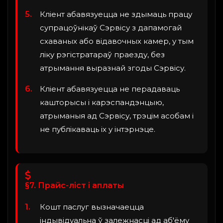
Кліент абавязуецца не здымаць працу
супрацоўнікаў Сэрвісу з дапамогай
схаваных або відавочных камер, у тым
ліку рэгістратараў праезду, без
атрымання выразнай згоды Сэрвісу.
Кліент абавязуецца не перадаваць
кашторысы і карэспандэнцыю,
атрыманыя ад Сэрвісу, трэцім асобам і
не публікаваць іх у інтэрнэце.
§7. Прайс-ліст і аплаты
Кошт паслуг вызначаецца
індывідуальна ў залежнасці ад аб'ёму