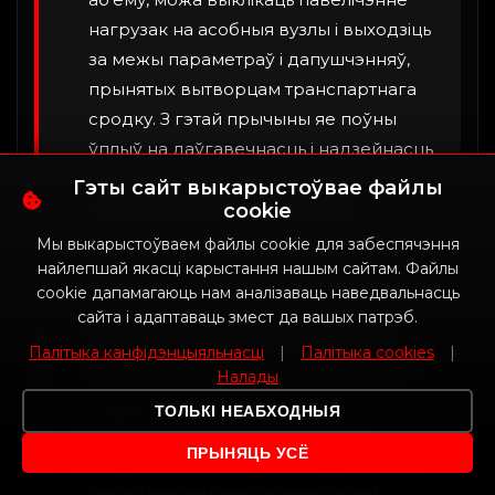
нагрузак на асобныя вузлы і выходзіць
за межы параметраў і дапушчэнняў,
прынятых вытворцам транспартнага
сродку. З гэтай прычыны яе поўны
ўплыў на даўгавечнасць і надзейнасць
транспартнага сродку немагчыма ў
Гэты сайт выкарыстоўвае файлы
поўнай меры прадбачыць або
cookie
гарантаваць, у прыватнасці з увагі на
Мы выкарыстоўваем файлы cookie для забеспячэння
ўзрост, прабег, ранейшы спосаб
найлепшай якасці карыстання нашым сайтам. Файлы
cookie дапамагаюць нам аналізаваць наведвальнасць
эксплуатацыі, папярэднія рамонты і
сайта і адаптаваць змест да вашых патрэб.
мадыфікацыі, а таксама фактычны
Палітыка канфідэнцыяльнасці
|
Палітыка cookies
|
тэхнічны стан транспартнага сродку.
Налады
Сэрвіс абавязуецца выканаць
ТОЛЬКІ НЕАБХОДНЫЯ
заказаныя работы з належнай
ПРЫНЯЦЬ УСЁ
стараннасцю, згодна з актуальнымі
тэхнічнымі ведамі і прафесійным