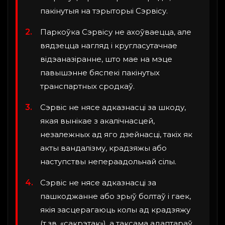
пакінутыя на тэрыторыі Сэрвісу.
Паркоўка Сэрвісу не ахоўваецца, але
вядзецца нагляд і кругласутачнае
відэаназіранне, што мае на мэце
павышэнне бяспекі пакінутых
транспартных сродкаў.
Сэрвіс не нясе адказнасці за шкоду,
якая вынікае з акалічнасцей,
незалежных ад яго дзейнасці, такіх як
акты вандалізму, крадзяжы або
наступствы непераадольнай сілы.
Сэрвіс не нясе адказнасці за
пашкоджанне або зрыў болтаў і гаек,
якія засцерагаюць колы ад крадзяжу
(т.зв. «сакрэтак»), а таксама адаптараў,