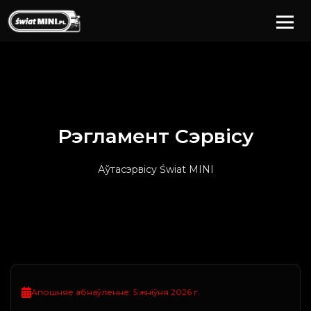
Рэгламент
Сэрвісу
Аўтасэрвісу Świat MINI
Апошняе абнаўленне: 5 жніўня 2026 г.