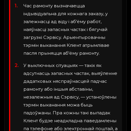
Час рамонту вызначаецца
індывідуальна для кожнага заказу, у
залежнасці ад віду і аб'ёму работ,
наяўнасці запасных частак і бягучай
загрузкі Сэрвісу. Арыентыровачны
тэрмін выканання Кліент атрымлівае
пасля прыняцця аб'ёму рамонту.
У выключных сітуацыях — такіх як
адсутнасць запасных частак, выяўленне
дадатковых няспраўнасцей падчас
рамонту або іншыя абставіны,
незалежныя ад Сэрвісу, — устаноўлены
тэрмін выканання можа быць
падоўжаны. Пра кожны такі выпадак
Кліент будзе неадкладна паведамлены
па тэлефоне або электроннай поштай, а