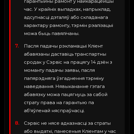
гарантыйны рамонт у найкарацейшы
час. У крайніх выпадках, напрыклад,
адсутнасці дэталяў або складанага
характару рамонту, тэрмін рэалізацыі
можа быць павялічаны.
Пасля падачы рэкламацыі Кліент
абавязаны даставіць транспартны
сродак у Сэрвіс на працягу 14 дзён з
моманту падачы заявы, пасля
папярэдняга ўзгаднення тэрміну
наведвання. Нявыкананне гэтага
абавязку можа пацягнуць за сабой
страту права на гарантыю па
аб'яўленай няспраўнасці.
Сэрвіс не нясе адказнасці за страты
або выдаткі, панесеныя Кліентам у час