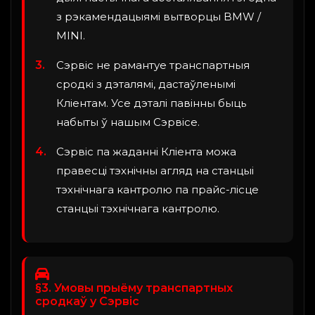
з рэкамендацыямі вытворцы BMW /
MINI.
Сэрвіс не рамантуе транспартныя
сродкі з дэталямі, дастаўленымі
Кліентам. Усе дэталі павінны быць
набыты ў нашым Сэрвісе.
Сэрвіс па жаданні Кліента можа
правесці тэхнічны агляд на станцыі
тэхнічнага кантролю па прайс-лісце
станцыі тэхнічнага кантролю.
§3. Умовы прыёму транспартных
сродкаў у Сэрвіс