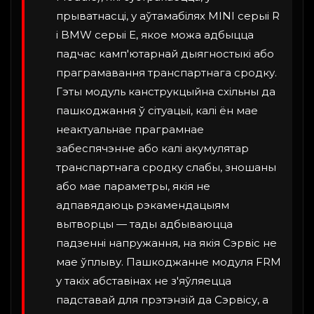
прыватнасці, у аўтамабілях MINI серыі R
і BMW серыі E, якое можа адбыцца
падчас камп'ютарнай дыягностыкі або
праграмавання транспартнага сродку.
Гэты модуль канструкцыйна схільны да
пашкоджання ў сітуацыі, калі ён мае
неактуальнае праграмнае
забеспячэнне або калі акумулятар
транспартнага сродку слабы, зношаны
або мае параметры, якія не
адпавядаюць рэкамендацыям
вытворцы — тады адбываюцца
падзенні напружання, на якія Сэрвіс не
мае ўплыву. Пашкоджанне модуля FRM
у такіх абставінах не з'яўляецца
падставай для прэтэнзій да Сэрвісу, а