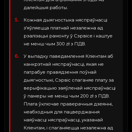
далейшыя работы.
Кожная дыягностыка няспраўнасці
з'яўляецца платнай незалежна ад
рэалізацыі рамонту ў Сэрвісе і каштуе
не менш чым 300 zł з ПДВ.
У выпадку паведамлення Кліентам аб
канкрэтнай няспраўнасці, якая не
патрабуе правядзення поўнай
дыягностыкі, Сэрвіс спаганяе плату за
верыфікацыю заяўленай няспраўнасці
ў памеры не менш чым 200 zł з ПДВ.
Плата ўключае праверачныя дзеянні,
неабходныя для пацверджання
наяўнасці няспраўнасці, указанай
Кліентам, і спаганяецца незалежна ад