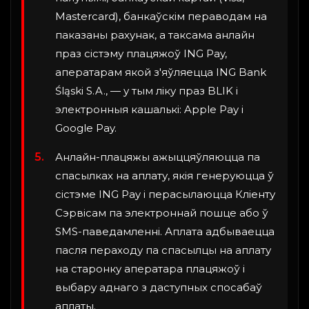
Mastercard), банкаўскім пераводам на
паказаны рахунак, а таксама анлайн
праз сістэму плацяжоў ING Pay,
аператарам якой з'яўляецца ING Bank
Śląski S.A., — у тым ліку праз BLIK і
электронныя кашалькі: Apple Pay і
Google Pay.
Анлайн-плацяжы ажыццяўляюцца па
спасылках на аплату, якія генеруюцца ў
сістэме ING Pay і перасылаюцца Кліенту
Сэрвісам па электроннай пошце або ў
SMS-паведамленні. Аплата адбываецца
пасля пераходу па спасылцы на аплату
на старонку аператара плацяжоў і
выбару аднаго з даступных спосабаў
аплаты.