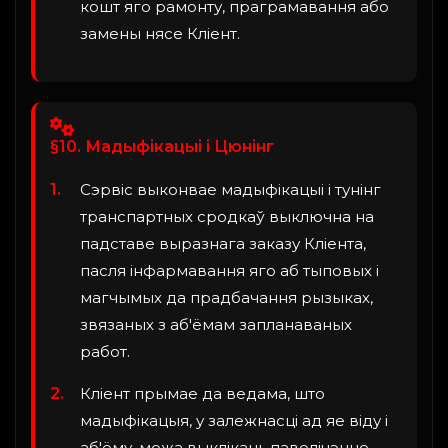
кошт яго рамонту, праграмавання або
замены нясе Кліент.
§10. Мадыфікацыі і Цюнінг
Сэрвіс выконвае мадыфікацыі і тунінг
транспартных сродкаў выключна на
падставе выразнага заказу Кліента,
пасля інфармавання яго аб тыповых і
магчымых да прадбачання рызыках,
звязаных з аб'ёмам запланаваных
работ.
Кліент прымае да ведама, што
мадыфікацыя, у залежнасці ад яе віду і
аб'ёму, можа выклікаць павелічэнне