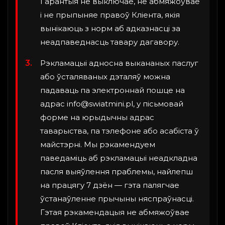
Гарантыя не выключае, не абмяжоўвае
і не прыпыняе правоў Кліента, якія
вынікаюць з норм аб адказнасці за
неадпаведнасць тавару дагавору.
Рэкламацыі адносна выкананых паслуг
або ўсталяваных дэталяў можна
падаваць па электроннай пошце на
адрас
info@swiatmini.pl
, у пісьмовай
форме на юрыдычны адрас
таварыства, па тэлефоне або асабіста ў
майстэрні. Мы рэкамендуем
паведаміць аб рэкламацыі неадкладна
пасля выяўлення праблемы, найлепш
на працягу 7 дзён — гэта палягчае
ўстанаўленне прычыны няспраўнасці.
Гэтая рэкамендацыя не абмяжоўвае