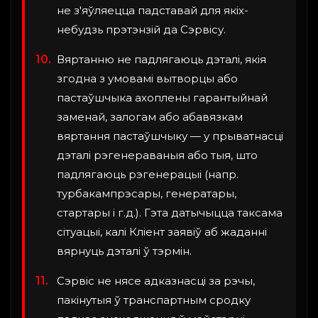
не з'яўляецца падставай для якіх-
небудзь прэтэнзій да Сэрвісу.
Вяртанню не падлягаюць дэталі, якія
згодна з умовамі вытворцы або
пастаўшчыка ахоплены гарантыйнай
заменай, залогам або абавязкам
вяртання пастаўшчыку — у прыватнасці
дэталі рэгенераваныя або тыя, што
падлягаюць рэгенерацыі (напр.
турбакампрэсары, генератары,
стартары і г.д.). Гэта датычыцца таксама
сітуацыі, калі Кліент заявіў аб жаданні
вярнуць дэталі ў тэрмін.
Сэрвіс не нясе адказнасці за рэчы,
пакінутыя ў транспартным сродку