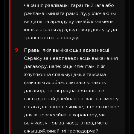
чакання рэалізацыі гарантыйнага або
рэкламацыйнага рамонту, уключаючы
выдаткі на арэнду аўтамабіля-замены і
іншыя страты ад адсутнасці доступу да
транспартнага сродку.
Правы, якія вынікаюць з адказнасці
Сэрвісу за неадпаведнасць выканання
дагавору, належаць Кліентам, якія
з'яўляюцца спажыўцамі, а таксама
фізічным асобам, якія заключаюць
дагавор, непасрэдна звязаны з іх
гаспадарчай дзейнасцю, калі са зместу
гэтага дагавора вынікае, што ён не мае
для іх прафесійнага характару, які
вынікае, у прыватнасці, з прадмета
ажыццяўлянай імі гаспадарчай