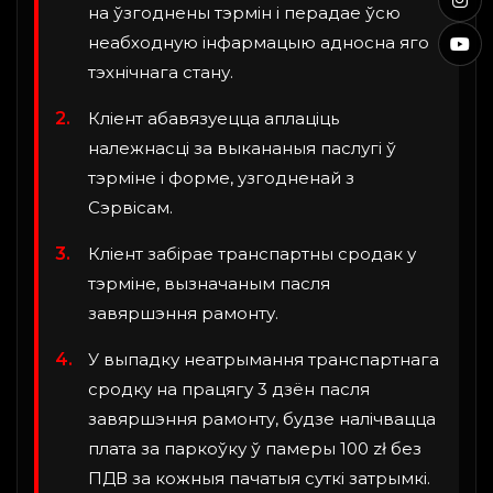
на ўзгоднены тэрмін і перадае ўсю
неабходную інфармацыю адносна яго
тэхнічнага стану.
Кліент абавязуецца аплаціць
належнасці за выкананыя паслугі ў
тэрміне і форме, узгодненай з
Сэрвісам.
Кліент забірае транспартны сродак у
тэрміне, вызначаным пасля
завяршэння рамонту.
У выпадку неатрымання транспартнага
сродку на працягу 3 дзён пасля
завяршэння рамонту, будзе налічвацца
плата за паркоўку ў памеры 100 zł без
ПДВ за кожныя пачатыя суткі затрымкі.