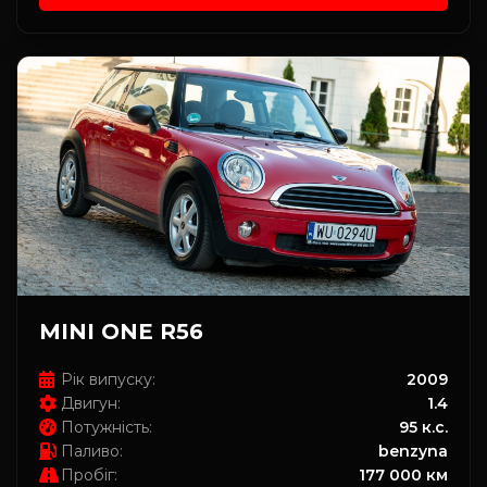
MINI ONE R56
Рік випуску:
2009
Двигун:
1.4
Потужність:
95 к.с.
Паливо:
benzyna
Пробіг:
177 000 км