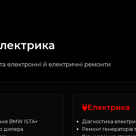
лектрика
та електронні й електричні ремонти
Електрика
ння BMW ISTA+
Діагностика електри
го дилера
Ремонт генераторів т