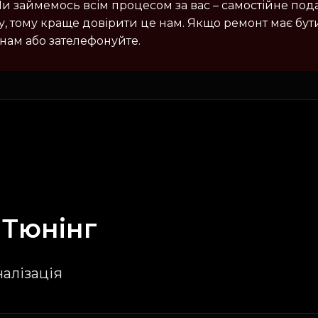
Ми займемось всім процесом за вас – самостійне под
, тому краще довірити це нам. Якщо ремонт має бу
 нам або зателефонуйте.
а
Тюнінг
налізація