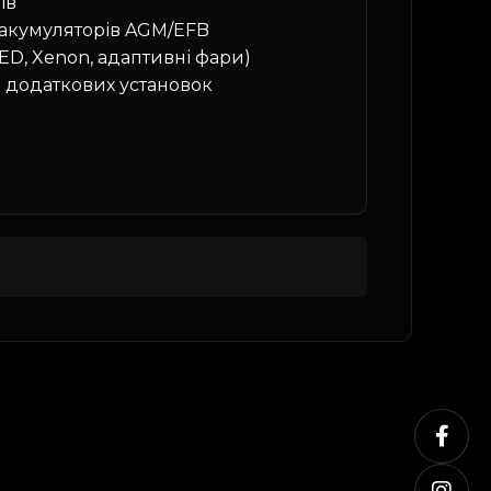
ів
 акумуляторів AGM/EFB
ED, Xenon, адаптивні фари)
а додаткових установок