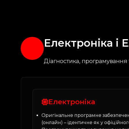
Електроніка і
Е
Діагностика, програмування 
Електроніка
Оригінальне програмне забезпече
(онлайн) – ідентичне як у офіційно