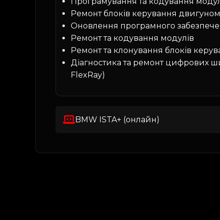
Програмування та кодування модул
Ремонт блоків керування двигуно
Оновлення програмного забезпече
Ремонт та кодування модулів
Ремонт та клонування блоків керу
Діагностика та ремонт цифрових ши
FlexRay)
BMW ISTA+ (онлайн)