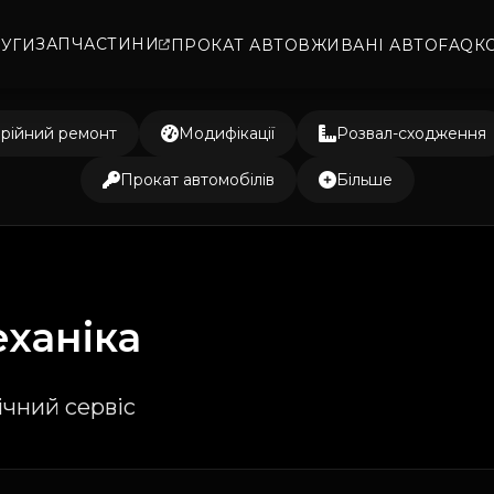
ЗАПЧАСТИНИ
УГИ
ПРОКАТ АВТО
ВЖИВАНІ АВТО
FAQ
К
рійний ремонт
Модифікації
Розвал-сходження
Прокат автомобілів
Більше
ханіка
ічний сервіс