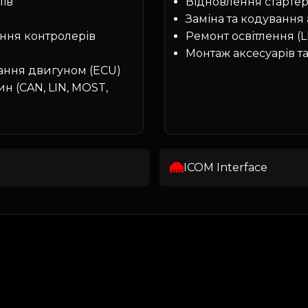
ів
Відновлення стартер
м
Заміна та кодування
ння контролерів
Ремонт освітлення (L
Монтаж аксесуарів т
вання двигуном (ECU)
н (CAN, LIN, MOST,
ICOM Interface