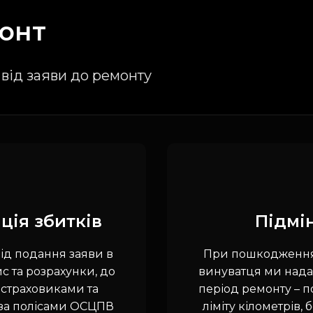
онт
від заяви до ремонту
ція збитків
Підмі
ід подання заяви в
При пошкодженнях
с та розрахунки, до
винуватця ми нада
 страховиками та
період ремонту – п
 за полісами ОСЦПВ
ліміту кілометрів,