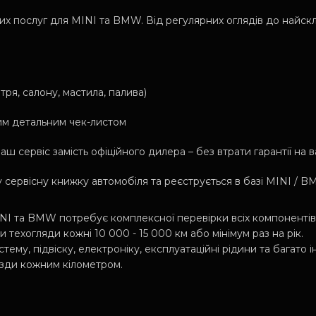
х послуг для MINI та BMW. Від регулярних оглядів до найск
тря, салону, мастила, палива)
им детальним чек-листом
ш сервіс замість офіційного дилера – без втрати гарантії н
 сервісну книжку автомобіля та реєструється в базі MINI / 
INI та BMW потребує комплексної перевірки всіх компонентів
ехогляди кожні 10 000 - 15 000 км або мінімум раз на рік.
тему, підвіску, електроніку, експлуатаційні рідини та багато 
їзди кожним кілометром.