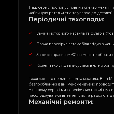
Наш сервіс пропонує повний спектр механічни
найвищою ретельністю та увагою до деталей.
Періодичні техогляди:
Заміна моторного мастила та фільтрів (пові
Повна перевірка автомобіля згідно з наш
Завдяки правилам ЄС ви можете обрати на
Кожен техогляд записується в електронну
Техогляд - це не лише заміна мастила. Ваш M
безпроблемної їзди. Рекомендуємо проводити т
У нашому сервісі ми перевіряємо гальмівну сис
насолоджуватись впевненістю та радістю від 
Механічні ремонти: