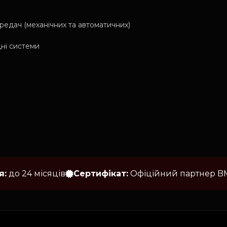
редач (механічних та автоматичних)
ні системи
я:
до 24 місяців
Сертифікат:
Офіційний партнер 