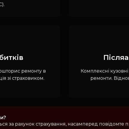
).
битків
Післяа
ошторис ремонту в
Комплексні кузовні 
ія зі страховиком.
ремонти. Відно
ти?
ся за рахунок страхування, насамперед повідомте 