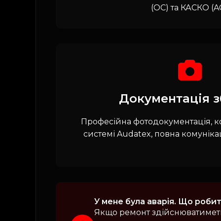
(OC) та КАСКО (AC
Документація з
Професійна фотодокументація, к
системі Audatex, повна комунікац
У мене була аварія. Що роби
Якщо ремонт здійснюватиметь