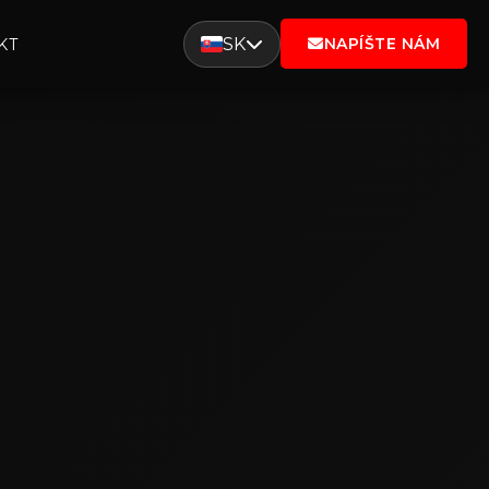
SK
NAPÍŠTE NÁM
KT