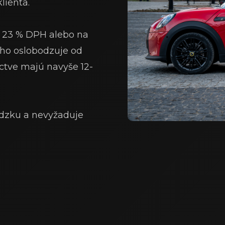
lienta.
s 23 % DPH alebo na
ho oslobodzuje od
ctve majú navyše 12-
ádzku a nevyžaduje