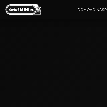
DOMOV
O NÁS
P