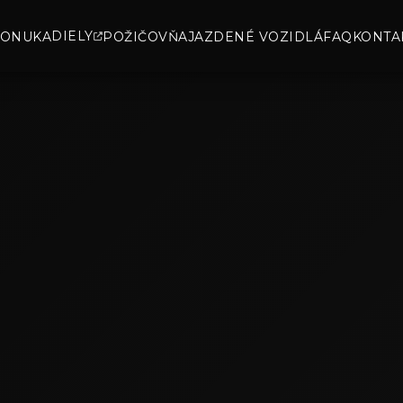
DIELY
ONUKA
POŽIČOVŇA
JAZDENÉ VOZIDLÁ
FAQ
KONTA