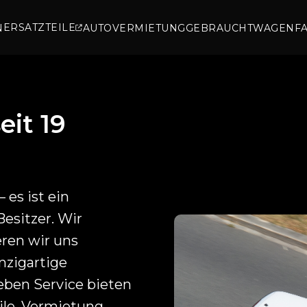
ERSATZTEILE
N
AUTOVERMIETUNG
GEBRAUCHTWAGEN
F
eit 19
 es ist ein
sitzer. Wir
eren wir uns
nzigartige
ben Service bieten
ile, Vermietung