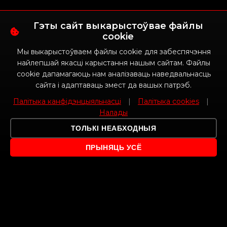
Гэты сайт выкарыстоўвае файлы
cookie
Мы выкарыстоўваем файлы cookie для забеспячэння
найлепшай якасці карыстання нашым сайтам. Файлы
cookie дапамагаюць нам аналізаваць наведвальнасць
сайта і адаптаваць змест да вашых патрэб.
Палітыка канфідэнцыяльнасці
|
Палітыка cookies
|
Налады
ТОЛЬКІ НЕАБХОДНЫЯ
ПРЫНЯЦЬ УСЁ
ПРА НАС