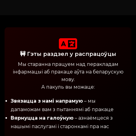
🚧 Гэты раздзел у распрацоўцы
Мы старанна працуем над перакладам
інфармацыі аб пракаце аўта на беларускую
мову.
А пакуль вы можаце:
Звязацца з намі напрамую
– мы
дапаможам вам з пытаннямі аб пракаце
Вярнуцца на галоўную
– азнаёмцеся з
нашымі паслугамі і старонкамі пра нас