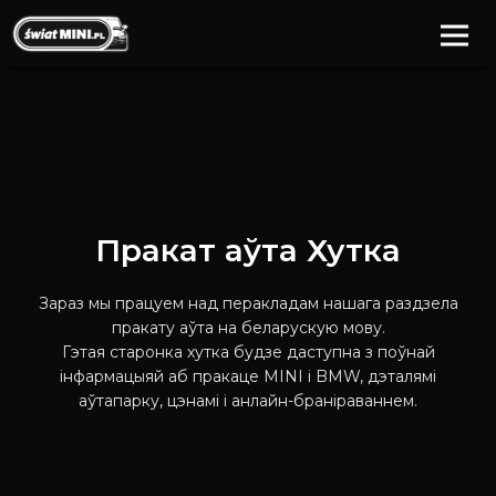
Пракат аўта
Хутка
Зараз мы працуем над перакладам нашага раздзела
пракату аўта на беларускую мову.
Гэтая старонка хутка будзе даступна з поўнай
інфармацыяй аб пракаце MINI і BMW, дэталямі
аўтапарку, цэнамі і анлайн-браніраваннем.